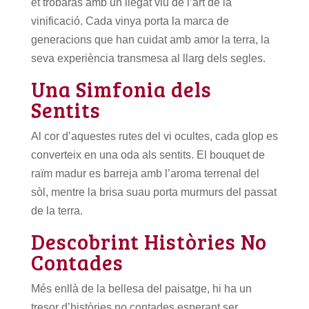
et trobaràs amb un llegat viu de l’art de la
vinificació. Cada vinya porta la marca de
generacions que han cuidat amb amor la terra, la
seva experiència transmesa al llarg dels segles.
Una Simfonia dels
Sentits
Al cor d’aquestes rutes del vi ocultes, cada glop es
converteix en una oda als sentits. El bouquet de
raïm madur es barreja amb l’aroma terrenal del
sòl, mentre la brisa suau porta murmurs del passat
de la terra.
Descobrint Històries No
Contades
Més enllà de la bellesa del paisatge, hi ha un
tresor d’històries no contades esperant ser