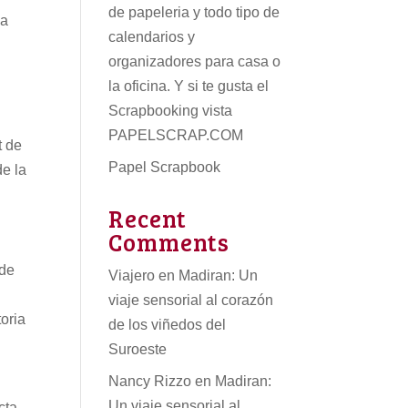
de papeleria
y todo tipo de
la
calendarios
y
organizadores para casa o
la oficina. Y si te gusta el
Scrapbooking vista
PAPELSCRAP.COM
t de
Papel Scrapbook
de la
Recent
Comments
sde
Viajero
en
Madiran: Un
viaje sensorial al corazón
toria
de los viñedos del
Suroeste
Nancy Rizzo
en
Madiran:
Un viaje sensorial al
cta