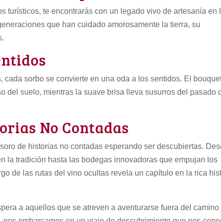
tos turísticos, te encontrarás con un legado vivo de artesanía en 
 generaciones que han cuidado amorosamente la tierra, su
s.
entidos
s, cada sorbo se convierte en una oda a los sentidos. El bouque
 del suelo, mientras la suave brisa lleva susurros del pasado 
torias No Contadas
tesoro de historias no contadas esperando ser descubiertas. De
en la tradición hasta las bodegas innovadoras que empujan los
rgo de las rutas del vino ocultas revela un capítulo en la rica his
pera a aquellos que se atreven a aventurarse fuera del camino
ltas, nos embarcamos en un viaje de descubrimiento que nos cone