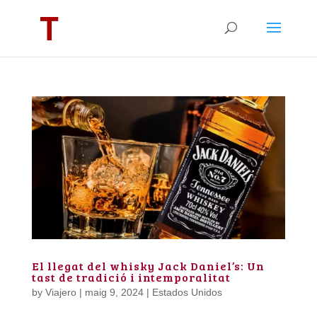
El llegat del whisky Jack Daniel’s: Un
tast de tradició i intemporalitat
by
Viajero
|
maig 9, 2024
|
Estados Unidos