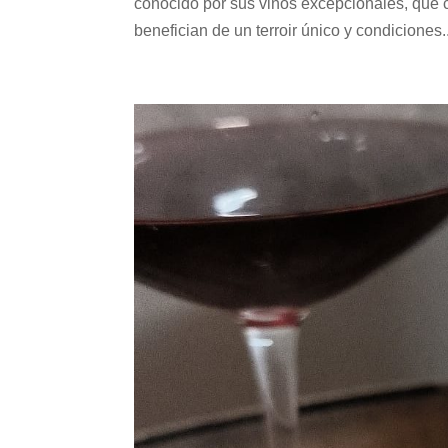
conocido por sus vinos excepcionales, que 
benefician de un terroir único y condiciones..