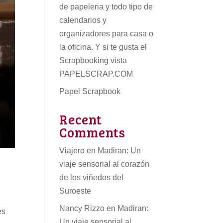
de papeleria
y todo tipo de
calendarios
y
organizadores para casa o
la oficina. Y si te gusta el
Scrapbooking vista
PAPELSCRAP.COM
Papel Scrapbook
Recent
Comments
Viajero
en
Madiran: Un
viaje sensorial al corazón
de los viñedos del
Suroeste
Nancy Rizzo
en
Madiran:
es
Un viaje sensorial al