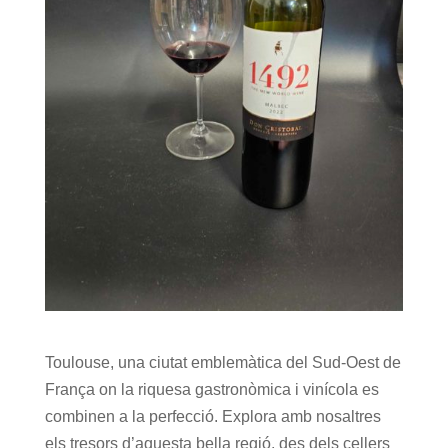
Toulouse, una ciutat emblemàtica del Sud-Oest de
França on la riquesa gastronòmica i vinícola es
combinen a la perfecció. Explora amb nosaltres
els tresors d’aquesta bella regió, des dels cellers