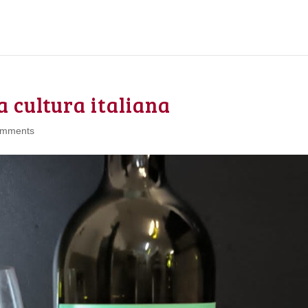
a cultura italiana
omments