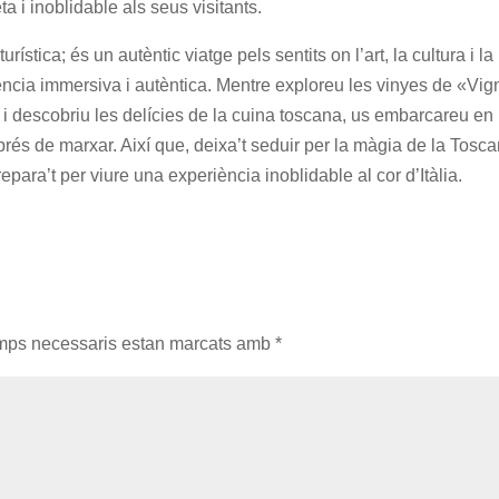
a i inoblidable als seus visitants.
stica; és un autèntic viatge pels sentits on l’art, la cultura i la
ncia immersiva i autèntica. Mentre exploreu les vinyes de «Vig
 i descobriu les delícies de la cuina toscana, us embarcareu en
és de marxar. Així que, deixa’t seduir per la màgia de la Tosca
repara’t per viure una experiència inoblidable al cor d’Itàlia.
mps necessaris estan marcats amb
*