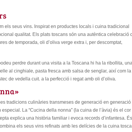
rs
ls seus vins. Inspirat en productes locals i cuina tradicional
pcional qualitat. Els plats toscans són una autèntica celebració 
res de temporada, oli d’oliva verge extra i, per descomptat,
podeu perdre durant una visita a la Toscana hi ha la ribollita, un
lle al cinghiale, pasta fresca amb salsa de senglar, així com la
tec de vedella cuit. a la perfecció i regat amb oli d’oliva.
Nonna»
les tradicions culinàries transmeses de generació en generació 
especial. La “Cucina della nonna” (la cuina de l’àvia) és el cor
pta explica una història familiar i evoca records d’infantesa. É
mbina els seus vins refinats amb les delícies de la cuina tosc