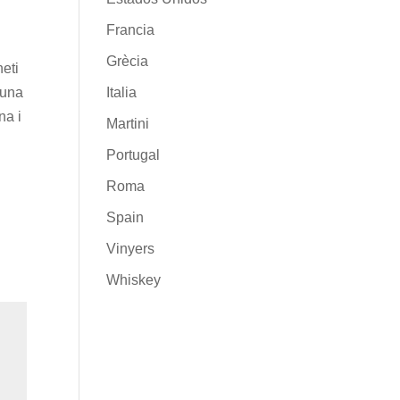
Francia
Grècia
neti
 una
Italia
na i
Martini
Portugal
Roma
Spain
Vinyers
Whiskey