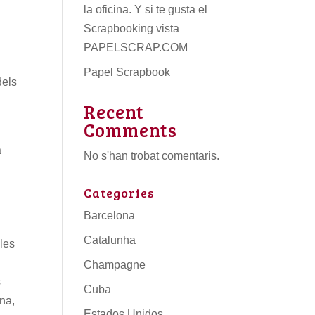
la oficina. Y si te gusta el
Scrapbooking vista
PAPELSCRAP.COM
Papel Scrapbook
dels
Recent
Comments
a
No s'han trobat comentaris.
Categories
Barcelona
Catalunha
les
Champagne
s
Cuba
ana,
Estados Unidos