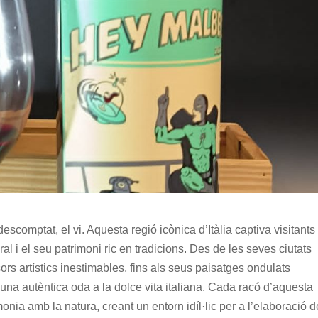
 descomptat, el vi. Aquesta regió icònica d’Itàlia captiva visitants
l i el seu patrimoni ric en tradicions. Des de les seves ciutats
rs artístics inestimables, fins als seus paisatges ondulats
 una autèntica oda a la dolce vita italiana. Cada racó d’aquesta
nia amb la natura, creant un entorn idíl·lic per a l’elaboració d