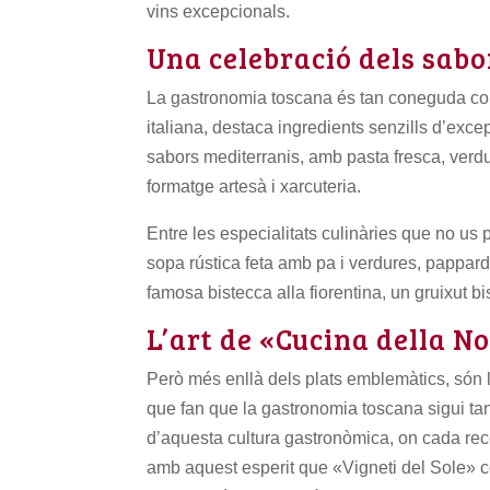
vins excepcionals.
Una celebració dels sabo
La gastronomia toscana és tan coneguda com e
italiana, destaca ingredients senzills d’exce
sabors mediterranis, amb pasta fresca, verdu
formatge artesà i xarcuteria.
Entre les especialitats culinàries que no us 
sopa rústica feta amb pa i verdures, papparde
famosa bistecca alla fiorentina, un gruixut bis
L’art de «Cucina della 
Però més enllà dels plats emblemàtics, són 
que fan que la gastronomia toscana sigui tan 
d’aquesta cultura gastronòmica, on cada rece
amb aquest esperit que «Vigneti del Sole» co