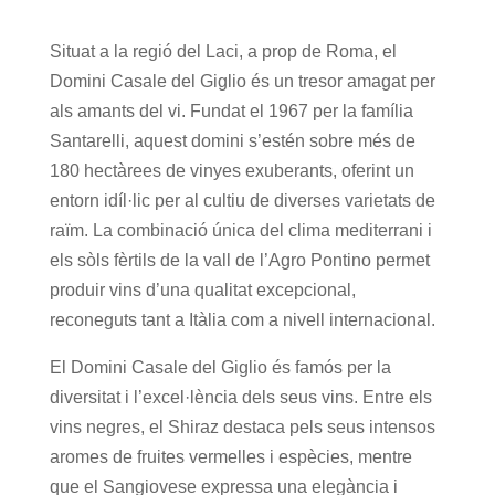
Situat a la regió del Laci, a prop de Roma, el
Domini Casale del Giglio és un tresor amagat per
als amants del vi. Fundat el 1967 per la família
Santarelli, aquest domini s’estén sobre més de
180 hectàrees de vinyes exuberants, oferint un
entorn idíl·lic per al cultiu de diverses varietats de
raïm. La combinació única del clima mediterrani i
els sòls fèrtils de la vall de l’Agro Pontino permet
produir vins d’una qualitat excepcional,
reconeguts tant a Itàlia com a nivell internacional.
El Domini Casale del Giglio és famós per la
diversitat i l’excel·lència dels seus vins. Entre els
vins negres, el Shiraz destaca pels seus intensos
aromes de fruites vermelles i espècies, mentre
que el Sangiovese expressa una elegància i