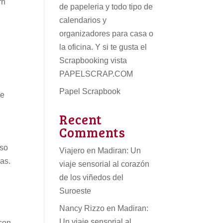
rn
de papeleria
y todo tipo de
calendarios
y
organizadores para casa o
la oficina. Y si te gusta el
Scrapbooking vista
PAPELSCRAP.COM
Papel Scrapbook
ue
Recent
Comments
oso
Viajero
en
Madiran: Un
as.
viaje sensorial al corazón
de los viñedos del
Suroeste
Nancy Rizzo
en
Madiran:
Un viaje sensorial al
çon.