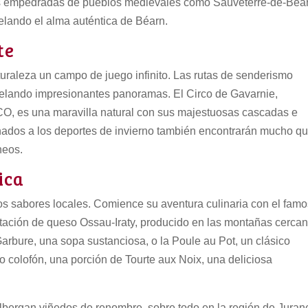
lles empedradas de pueblos medievales como Sauveterre-de-Béa
evelando el alma auténtica de Béarn.
te
turaleza un campo de juego infinito. Las rutas de senderismo
evelando impresionantes panoramas. El Circo de Gavarnie,
O, es una maravilla natural con sus majestuosas cascadas e
nados a los deportes de invierno también encontrarán mucho q
neos.
ica
os sabores locales. Comience su aventura culinaria con el fam
ción de queso Ossau-Iraty, producido en las montañas cercan
arbure, una sopa sustanciosa, o la Poule au Pot, un clásico
o colofón, una porción de Tourte aux Noix, una deliciosa
bergan viñedos de renombre, sobre todo en la región de Juran