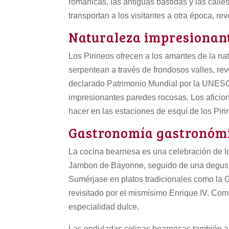
románicas, las antiguas bastidas y las ca
transportan a los visitantes a otra época, r
Naturaleza impresionan
Los Pirineos ofrecen a los amantes de la na
serpentean a través de frondosos valles, r
declarado Patrimonio Mundial por la UNESC
impresionantes paredes rocosas. Los aficio
hacer en las estaciones de esquí de los Piri
Gastronomía gastronóm
La cocina bearnesa es una celebración de l
Jambon de Bayonne, seguido de una degusta
Sumérjase en platos tradicionales como la G
revisitado por el mismísimo Enrique IV. Com
especialidad dulce.
Las onduladas colinas bearnesas también al