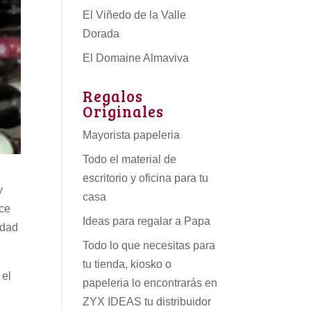
El Viñedo de la Valle
Dorada
El Domaine Almaviva
Regalos
Originales
Mayorista papeleria
Todo el material de
escritorio y oficina para tu
y
casa
ece
Ideas para regalar a Papa
idad
Todo lo que necesitas para
tu tienda, kiosko o
 el
papeleria lo encontrarás en
s
ZYX IDEAS tu
distribuidor