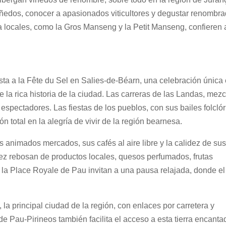
iñedos, conocer a apasionados viticultores y degustar renombr
a locales, como la Gros Manseng y la Petit Manseng, confieren 
sista a la Fête du Sel en Salies-de-Béarn, una celebración única
e la rica historia de la ciudad. Las carreras de las Landas, mezc
s espectadores. Las fiestas de los pueblos, con sus bailes folcló
ón total en la alegría de vivir de la región bearnesa.
us animados mercados, sus cafés al aire libre y la calidez de su
ez rebosan de productos locales, quesos perfumados, frutas
 la Place Royale de Pau invitan a una pausa relajada, donde el
la principal ciudad de la región, con enlaces por carretera y
 de Pau-Pirineos también facilita el acceso a esta tierra encanta