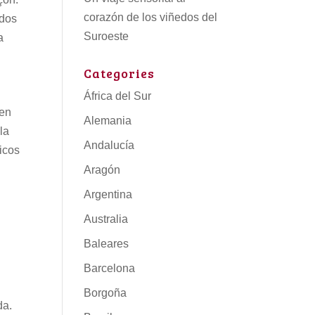
corazón de los viñedos del
ados
Suroeste
a
Categories
África del Sur
 en
Alemania
la
Andalucía
ricos
Aragón
Argentina
s
Australia
Baleares
Barcelona
Borgoña
da.