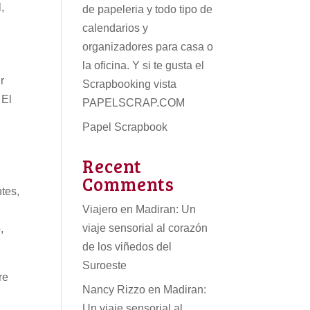
,
de papeleria
y todo tipo de
calendarios
y
organizadores para casa o
la oficina. Y si te gusta el
r
Scrapbooking vista
 El
PAPELSCRAP.COM
Papel Scrapbook
Recent
Comments
tes,
Viajero
en
Madiran: Un
viaje sensorial al corazón
,
de los viñedos del
Suroeste
re
Nancy Rizzo
en
Madiran:
Un viaje sensorial al