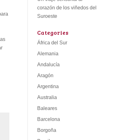
corazón de los viñedos del
para
Suroeste
Categories
cas
África del Sur
ar
Alemania
Andalucía
Aragón
Argentina
Australia
Baleares
Barcelona
Borgoña