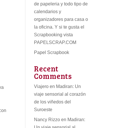
de papeleria
y todo tipo de
calendarios
y
organizadores para casa o
la oficina. Y si te gusta el
Scrapbooking vista
PAPELSCRAP.COM
Papel Scrapbook
Recent
Comments
Viajero
en
Madiran: Un
va
viaje sensorial al corazón
de los viñedos del
Suroeste
 con
Nancy Rizzo
en
Madiran:
Un viaje sensorial al