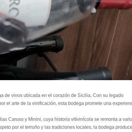
 de vinos ubicada en el corazón de Sicilia. Con su legado
por el arte de la vinificación, esta bodega promete una experien
as Caruso y Minini, cuya historia vitivinícola se remonta a vari
peto por el terruño y las tradiciones locales, la bodega produc