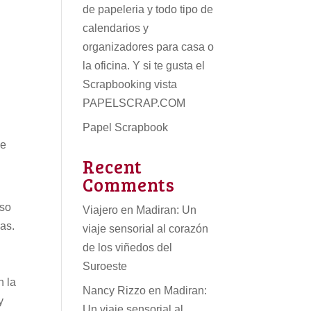
de papeleria
y todo tipo de
calendarios
y
organizadores para casa o
la oficina. Y si te gusta el
Scrapbooking vista
PAPELSCRAP.COM
Papel Scrapbook
ue
Recent
Comments
oso
Viajero
en
Madiran: Un
as.
viaje sensorial al corazón
de los viñedos del
Suroeste
n la
Nancy Rizzo
en
Madiran:
y
Un viaje sensorial al