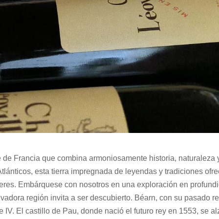
e de Francia que combina armoniosamente historia, naturaleza 
tlánticos, esta tierra impregnada de leyendas y tradiciones ofr
ceres. Embárquese con nosotros en una exploración en profund
vadora región invita a ser descubierto.
Béarn, con su pasado re
 IV. El castillo de Pau, donde nació el futuro rey en 1553, se al