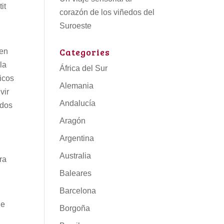
it
corazón de los viñedos del
Suroeste
Categories
 en
la
África del Sur
ricos
Alemania
vir
Andalucía
ados
Aragón
Argentina
Australia
ra
Baleares
Barcelona
de
Borgoña