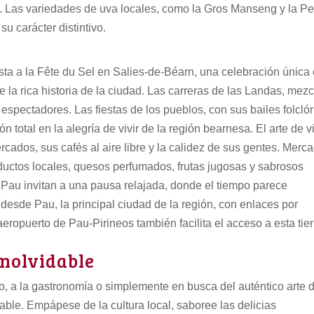
 Las variedades de uva locales, como la Gros Manseng y la Pet
u carácter distintivo.
sista a la Fête du Sel en Salies-de-Béarn, una celebración única
e la rica historia de la ciudad. Las carreras de las Landas, mezc
s espectadores. Las fiestas de los pueblos, con sus bailes folcló
ón total en la alegría de vivir de la región bearnesa.
El arte de vi
ados, sus cafés al aire libre y la calidez de sus gentes. Merc
ductos locales, quesos perfumados, frutas jugosas y sabrosos
 Pau invitan a una pausa relajada, donde el tiempo parece
desde Pau, la principal ciudad de la región, con enlaces por
 aeropuerto de Pau-Pirineos también facilita el acceso a esta tier
nolvidable
mo, a la gastronomía o simplemente en busca del auténtico arte 
dable. Empápese de la cultura local, saboree las delicias