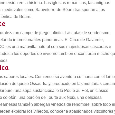
nmersión en la historia. Las iglesias románicas, las antiguas
s medievales como Sauveterre-de-Béarn transportan a los
uténtica de Béarn.
te
turaleza un campo de juego infinito. Las rutas de senderismo
evelando impresionantes panoramas. El Circo de Gavarnie,
O, es una maravilla natural con sus majestuosas cascadas e
nados a los deportes de invierno también encontrarán mucho q
neos.
ica
os sabores locales. Comience su aventura culinaria con el fam
ción de queso Ossau-Iraty, producido en las montañas cercan
arbure, una sopa sustanciosa, o la Poule au Pot, un clásico
o colofón, una porción de Tourte aux Noix, una deliciosa
bearnesas también albergan viñedos de renombre, sobre todo e
eden explorar los viñedos, conocer a apasionados viticultores 