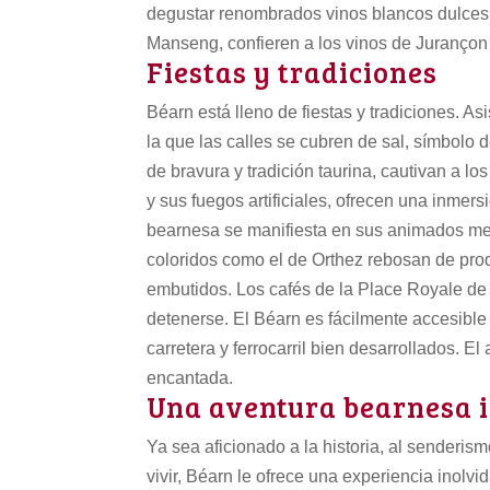
degustar renombrados vinos blancos dulces.
Manseng, confieren a los vinos de Jurançon s
Fiestas y tradiciones
Béarn está lleno de fiestas y tradiciones. A
la que las calles se cubren de sal, símbolo d
de bravura y tradición taurina, cautivan a lo
y sus fuegos artificiales, ofrecen una inmersi
bearnesa se manifiesta en sus animados merc
coloridos como el de Orthez rebosan de pro
embutidos. Los cafés de la Place Royale de
detenerse.
El Béarn es fácilmente accesible 
carretera y ferrocarril bien desarrollados. El
encantada.
Una aventura bearnesa i
Ya sea aficionado a la historia, al senderis
vivir, Béarn le ofrece una experiencia inolvi