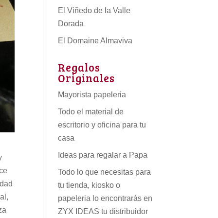
El Viñedo de la Valle
Dorada
El Domaine Almaviva
Regalos
Originales
Mayorista papeleria
Todo el material de
escritorio y oficina para tu
casa
Ideas para regalar a Papa
y
ece
Todo lo que necesitas para
idad
tu tienda, kiosko o
al,
papeleria lo encontrarás en
za
ZYX IDEAS tu
distribuidor