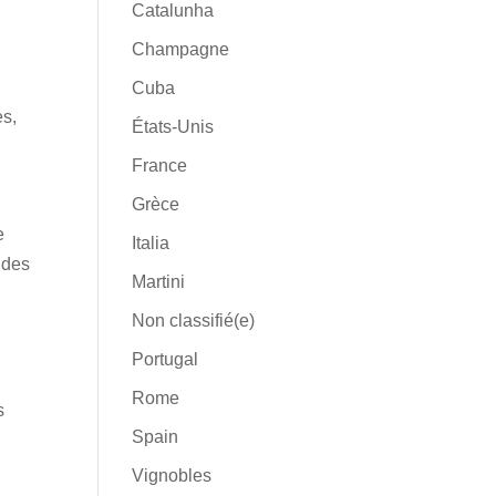
Catalunha
Champagne
Cuba
es,
États-Unis
France
Grèce
e
Italia
 des
Martini
Non classifié(e)
Portugal
Rome
s
Spain
Vignobles