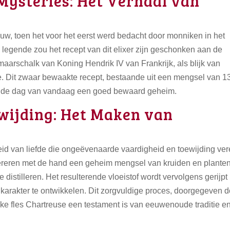
Mysteries: Het Verhaal van
euw, toen het voor het eerst werd bedacht door monniken in het
legende zou het recept van dit elixer zijn geschonken aan de
aarschalk van Koning Hendrik IV van Frankrijk, als blijk van
. Dit zwaar bewaakte recept, bestaande uit een mengsel van 1
t op de dag van vandaag een goed bewaard geheim.
ijding: Het Maken van
id van liefde die ongeëvenaarde vaardigheid en toewijding vere
reren met de hand een geheim mengsel van kruiden en planten
 distilleren. Het resulterende vloeistof wordt vervolgens gerijpt 
arakter te ontwikkelen. Dit zorgvuldige proces, doorgegeven d
lke fles Chartreuse een testament is van eeuwenoude traditie e