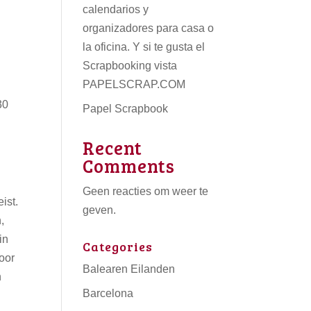
calendarios
y
organizadores para casa o
la oficina. Y si te gusta el
Scrapbooking vista
PAPELSCRAP.COM
30
Papel Scrapbook
Recent
Comments
Geen reacties om weer te
ist.
geven.
,
in
Categories
oor
Balearen Eilanden
n
Barcelona