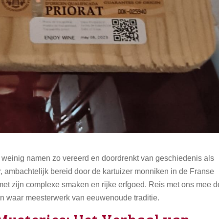
ar weinig namen zo vereerd en doordrenkt van geschiedenis als
, ambachtelijk bereid door de kartuizer monniken in de Franse
et zijn complexe smaken en rijke erfgoed. Reis met ons mee d
en waar meesterwerk van eeuwenoude traditie.