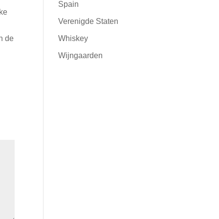
Spain
jke
Verenigde Staten
n de
Whiskey
Wijngaarden