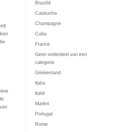
Brazilië
Catalunha
Champagne
rdt
door
Cuba
die
France
Geen onderdeel van een
categorie
Griekenland
Italia
 New
Italië
de
Martini
 van
Portugal
Rome