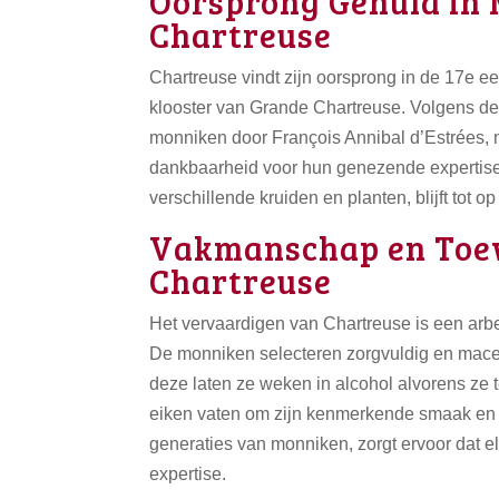
Oorsprong Gehuld in 
Chartreuse
Chartreuse vindt zijn oorsprong in de 17e e
klooster van Grande Chartreuse. Volgens de 
monniken door François Annibal d’Estrées, m
dankbaarheid voor hun genezende expertise
verschillende kruiden en planten, blijft to
Vakmanschap en Toew
Chartreuse
Het vervaardigen van Chartreuse is een arbe
De monniken selecteren zorgvuldig en mace
deze laten ze weken in alcohol alvorens ze te
eiken vaten om zijn kenmerkende smaak en k
generaties van monniken, zorgt ervoor dat e
expertise.