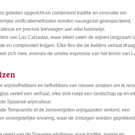
 geleden opgericht en combineert traditie en innovatie om
derlijke vinificatiemethoden worden nauwgezet gerespecteerd,
catesse en precisie toevoegen aan elke basiswijn.
kelders van Las Calzadas, waar eiken vaten de wijnen langzaam l
 en complexiteit krijgen. Elke fles die de kelders verlaat draag
met zich mee, evenals de unieke expressie van het terroir van L
izen
r wijnliefhebbers en liefhebbers van nieuwe smaken om te rei
as vertelt een verhaal, elke slok roept een landschap op en el
 de Spaanse wijncultuur.
mde Tempranillo of de zonovergoten wijngaarden verkent, een
 onvergetelijke ervaring, waar de zintuigen worden geprikkel
 geest van de Spaanse wijnbouw, waar traditie, passie en