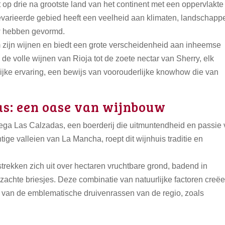
 op drie na grootste land van het continent met een oppervlakte
gevarieerde gebied heeft een veelheid aan klimaten, landschapp
uw hebben gevormd.
 zijn wijnen en biedt een grote verscheidenheid aan inheemse
e volle wijnen van Rioja tot de zoete nectar van Sherry, elk
ijke ervaring, een bewijs van voorouderlijke knowhow die van
as: een oase van wijnbouw
dega Las Calzadas, een boerderij die uitmuntendheid en passie 
tige valleien van La Mancha, roept dit wijnhuis traditie en
ekken zich uit over hectaren vruchtbare grond, badend in
zachte briesjes. Deze combinatie van natuurlijke factoren creëe
 van de emblematische druivenrassen van de regio, zoals