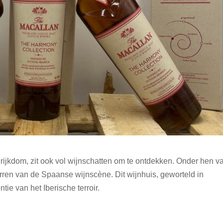
 rijkdom, zit ook vol wijnschatten om te ontdekken. Onder hen va
ren van de Spaanse wijnscène. Dit wijnhuis, geworteld in
tie van het Iberische terroir.