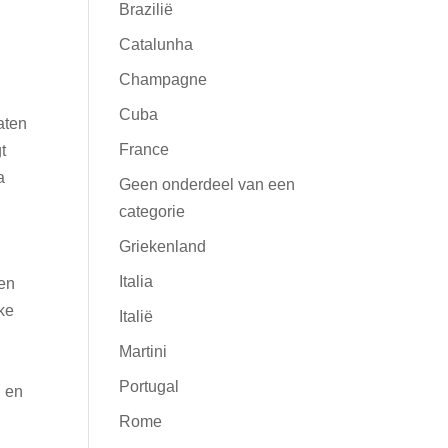
Brazilië
Catalunha
Champagne
Cuba
aten
France
t
a
Geen onderdeel van een
categorie
Griekenland
Italia
zen
ke
Italië
Martini
Portugal
d en
Rome