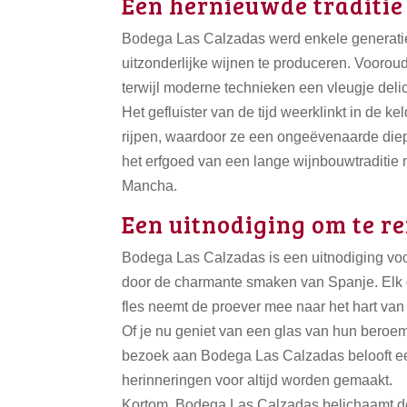
Een hernieuwde traditie
Bodega Las Calzadas werd enkele generaties
uitzonderlijke wijnen te produceren. Voorou
terwijl moderne technieken een vleugje deli
Het gefluister van de tijd weerklinkt in de 
rijpen, waardoor ze een ongeëvenaarde diepte
het erfgoed van een lange wijnbouwtraditie 
Mancha.
Een uitnodiging om te re
Bodega Las Calzadas is een uitnodiging voo
door de charmante smaken van Spanje. Elk gl
fles neemt de proever mee naar het hart van
Of je nu geniet van een glas van hun beroe
bezoek aan Bodega Las Calzadas belooft een
herinneringen voor altijd worden gemaakt.
Kortom, Bodega Las Calzadas belichaamt de