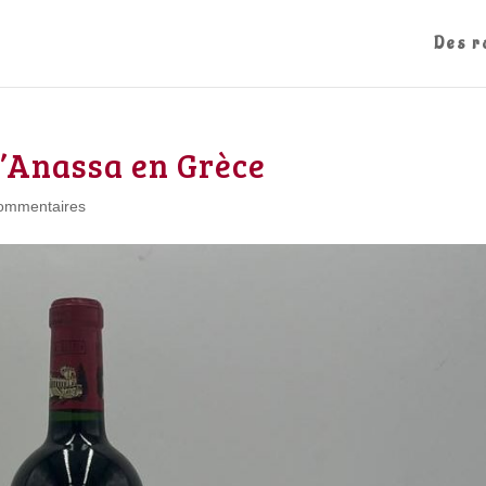
Des r
d’Anassa en Grèce
ommentaires