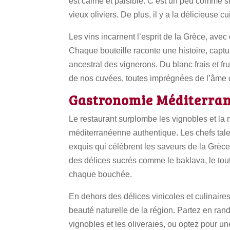
est calme et paisible. C’est un peu comme si 
vieux oliviers. De plus, il y a la délicieuse
Les vins incarnent l’esprit de la Grèce, avec
Chaque bouteille raconte une histoire, captura
ancestral des vignerons. Du blanc frais et fr
de nos cuvées, toutes imprégnées de l’âme 
Gastronomie Méditerra
Le restaurant surplombe les vignobles et la 
méditerranéenne authentique. Les chefs talen
exquis qui célèbrent les saveurs de la Grèce
des délices sucrés comme le baklava, le t
chaque bouchée.
En dehors des délices vinicoles et culinaire
beauté naturelle de la région. Partez en rand
vignobles et les oliveraies, ou optez pour un