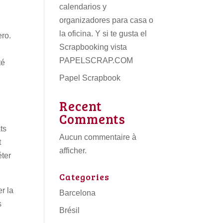
calendarios
y
organizadores para casa o
la oficina. Y si te gusta el
ero.
Scrapbooking vista
PAPELSCRAP.COM
té
Papel Scrapbook
Recent
Comments
ts
Aucun commentaire à
t
afficher.
éter
Categories
r la
Barcelona
s
Brésil