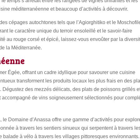
le temps s’arrêtait entre les rangées de vignes brillantes et les
 cuisine méditerranéenne et beaucoup d’activités à découvrir.
 des cépages autochtones tels que l’Agiorghitiko et le Moschofil
nt le caractère unique du terroir ensoleillé et le savoir-faire
uité au rouge corsé et épicé, laissez-vous envoûter par la diversi
de la Méditerranée.
néenne
mer Égée, offrant un cadre idyllique pour savourer une cuisine
tueux transforment les produits locaux les plus frais en des pla
. Dégustez des mezzés délicats, des plats de poissons grillés e
out accompagné de vins soigneusement sélectionnés pour compl
s, le Domaine d’Anassa offre une gamme d’activités pour explore
onnée à travers les sentiers sinueux qui serpentent à travers le
e balade à vélo à travers les villages pittoresques environnants.