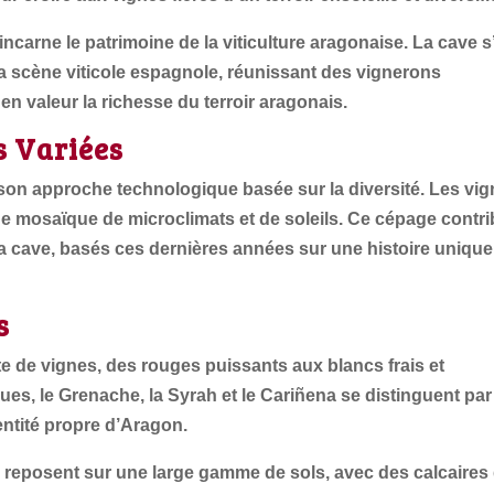
arne le patrimoine de la viticulture aragonaise. La cave s
a scène viticole espagnole, réunissant des vignerons
en valeur la richesse du terroir aragonais.
s Variées
on approche technologique basée sur la diversité. Les vig
 une mosaïque de microclimats et de soleils. Ce cépage contr
 la cave, basés ces dernières années sur une histoire unique
s
de vignes, des rouges puissants aux blancs frais et
es, le Grenache, la Syrah et le Cariñena se distinguent par
dentité propre d’Aragon.
reposent sur une large gamme de sols, avec des calcaires