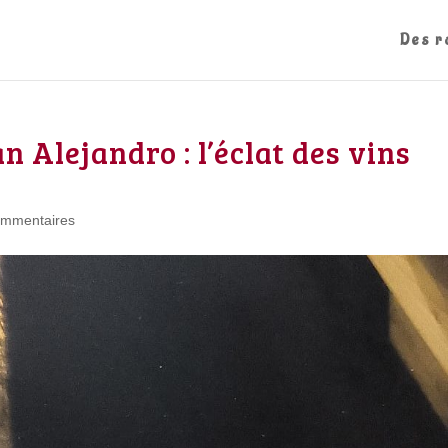
Des r
 Alejandro : l’éclat des vins
ommentaires