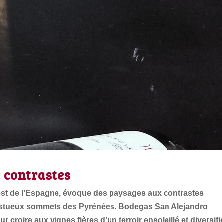
e contrastes
est de l’Espagne, évoque des paysages aux contrastes
jestueux sommets des Pyrénées. Bodegas San Alejandro
croire aux vignes fières d’un terroir ensoleillé et diversifi