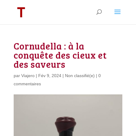
Cornudella : à la
conquête des cieux et
des saveurs
par
Viajero
|
Fév 9, 2024
|
Non classifié(e)
|
0
commentaires