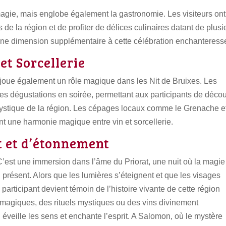
magie, mais englobe également la gastronomie. Les visiteurs ont
s de la région et de profiter de délices culinaires datant de plusi
une dimension supplémentaire à cette célébration enchanteress
t Sorcellerie
, joue également un rôle magique dans les Nit de Bruixes. Les
es dégustations en soirée, permettant aux participants de décou
mystique de la région. Les cépages locaux comme le Grenache et
t une harmonie magique entre vin et sorcellerie.
 et d’étonnement
 C’est une immersion dans l’âme du Priorat, une nuit où la magie
u présent. Alors que les lumières s’éteignent et que les visages
articipant devient témoin de l’histoire vivante de cette région
s magiques, des rituels mystiques ou des vins divinement
i éveille les sens et enchante l’esprit. A Salomon, où le mystère