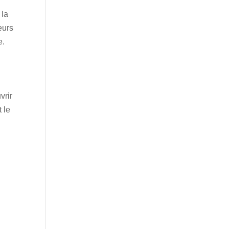
 la
eurs
e.
vrir
 le