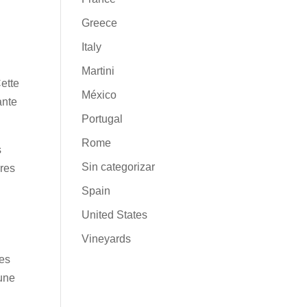
Greece
Italy
Martini
Cette
México
ante
Portugal
Rome
s
Sin categorizar
ères
Spain
United States
Vineyards
ges
 une