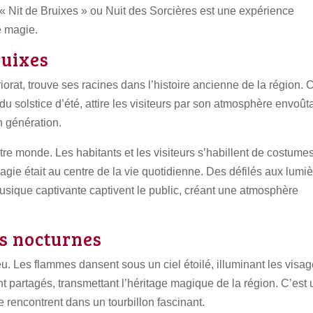
a « Nit de Bruixes » ou Nuit des Sorcières est une expérience
e magie.
ruixes
orat, trouve ses racines dans l’histoire ancienne de la région. 
du solstice d’été, attire les visiteurs par son atmosphère envoût
n génération.
e monde. Les habitants et les visiteurs s’habillent de costume
ie était au centre de la vie quotidienne. Des défilés aux lumi
usique captivante captivent le public, créant une atmosphère
es nocturnes
feu. Les flammes dansent sous un ciel étoilé, illuminant les visa
t partagés, transmettant l’héritage magique de la région. C’est
 rencontrent dans un tourbillon fascinant.